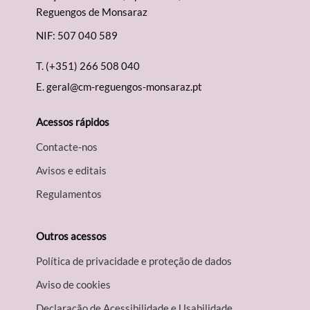
Categorias gerais
Reguengos de Monsaraz
NIF: 507 040 589
T.
(+351) 266 508 040
E.
geral@cm-reguengos-monsaraz.pt
Filtros
Acessos rápidos
Contacte-nos
Avisos e editais
Regulamentos
Outros acessos
Política de privacidade e proteção de dados
Aviso de cookies
Declaração de Acessibilidade e Usabilidade