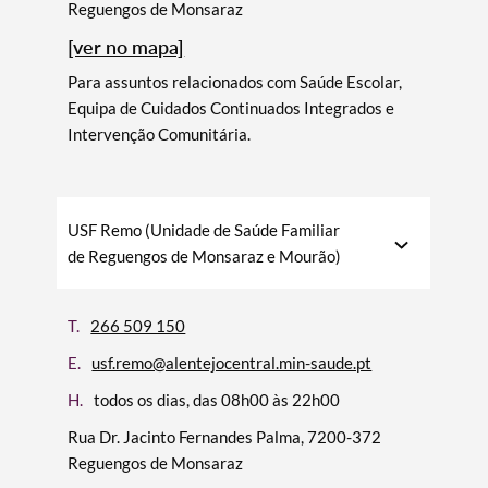
Reguengos de Monsaraz
[ver no mapa]
Para assuntos relacionados com Saúde Escolar,
Categorias gerais
Equipa de Cuidados Continuados Integrados e
Intervenção Comunitária.
Filtros
USF Remo (Unidade de Saúde Familiar
de Reguengos de Monsaraz e Mourão)
T.
266 509 150
E.
usf.remo@alentejocentral.min-saude.pt
H.
todos os dias, das 08h00 às 22h00
Rua Dr. Jacinto Fernandes Palma, 7200-372
Reguengos de Monsaraz