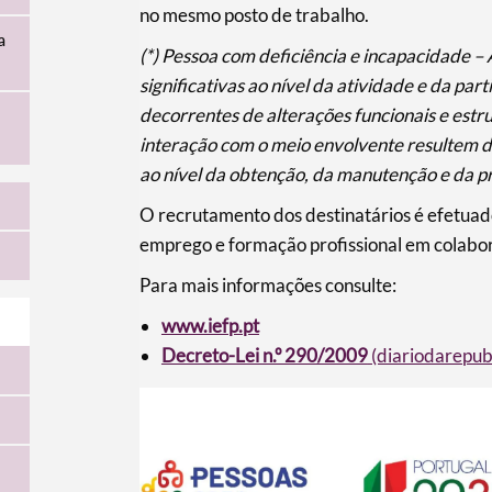
no mesmo posto de trabalho.
a
(*) Pessoa com deficiência e incapacidade –
significativas ao nível da atividade e da par
decorrentes de alterações funcionais e estru
interação com o meio envolvente resultem 
ao nível da obtenção, da manutenção e da 
O recrutamento dos destinatários é efetuad
emprego e formação profissional em colabo
Para mais informações consulte:
www.iefp.pt
Decreto-Lei n.º 290/2009
(diariodarepubl