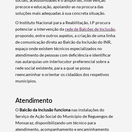
sociais, acessibilidades e transportes, intervenção
precoce e educação, apoiando-as na procura das
soluções mais adequadas à sua concreta situação.
O Instituto Nacional para a Reabilitação, I.P procura
potenciar a intervenção da
rede de Balcões de Inclusão
,
propondo, entre outros aspetos, a criação de uma linha
de comunicação direta ao Balcão da Inclusão do INR,
espaço onde existem técnicos especializados no
atendimento de pessoas com deficiência e identificar
Termo de Pesquisa
nas autarquias um interlocutor preferencial sobre a
rede social existente, para a qual se possa
reencaminhar e orientar os cidadãos dos respetivos
municípios.
Categorias gerais
Atendimento
O
Balcão da Inclusão funciona
nas instalações do
Serviço de Ação Social do Município de Reguengos de
Monsaraz, disponibilizando um técnico para
atendimento, acompanhamento e encaminhamento