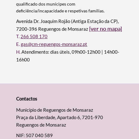
Filtros
qualificado dos munícipes com
deficiência/incapacidade e respetivas famílias.
Avenida Dr. Joaquim Rojão (Antiga Estação da CP),
[ver no mapa]
7200-396 Reguengos de Monsaraz
T.
266 508 170
E.
gas@cm-reguengos-monsaraz.pt
H.
Atendimento: dias úteis, 09h00-12h00 | 14h00-
16h00
Contactos
Município de Reguengos de Monsaraz
Praça da Liberdade, Apartado 6, 7201-970
Reguengos de Monsaraz
NIF: 507 040 589