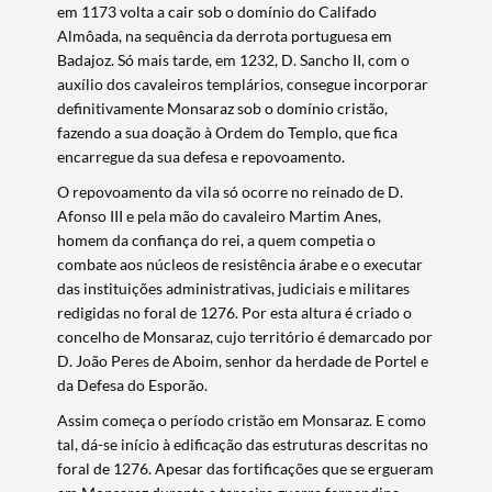
em 1173 volta a cair sob o domínio do Califado
Almôada, na sequência da derrota portuguesa em
Badajoz. Só mais tarde, em 1232, D. Sancho II, com o
auxílio dos cavaleiros templários, consegue incorporar
definitivamente Monsaraz sob o domínio cristão,
fazendo a sua doação à Ordem do Templo, que fica
encarregue da sua defesa e repovoamento.
O repovoamento da vila só ocorre no reinado de D.
Afonso III e pela mão do cavaleiro Martim Anes,
homem da confiança do rei, a quem competia o
combate aos núcleos de resistência árabe e o executar
das instituições administrativas, judiciais e militares
redigidas no foral de 1276. Por esta altura é criado o
concelho de Monsaraz, cujo território é demarcado por
D. João Peres de Aboim, senhor da herdade de Portel e
da Defesa do Esporão.
Assim começa o período cristão em Monsaraz. E como
tal, dá-se início à edificação das estruturas descritas no
foral de 1276. Apesar das fortificações que se ergueram