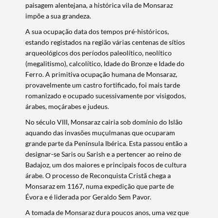
paisagem alentejana, a histórica vila de Monsaraz
impõe a sua grandeza.
A sua ocupação data dos tempos pré-históricos,
estando registados na região várias centenas de sítios
arqueológicos dos períodos paleolítico, neolítico
(megalitismo), calcolítico, Idade do Bronze e Idade do
Ferro. A primitiva ocupação humana de Monsaraz,
provavelmente um castro fortificado, foi mais tarde
romanizado e ocupado sucessivamente por visigodos,
árabes, moçárabes e judeus.
No século VIII, Monsaraz cairia sob domínio do Islão
aquando das invasões muçulmanas que ocuparam
grande parte da Península Ibérica. Esta passou então a
designar-se Saris ou Sarish e a pertencer ao reino de
Badajoz, um dos maiores e principais focos de cultura
árabe. O processo de Reconquista Cristã chega a
Monsaraz em 1167, numa expedição que parte de
Évora e é liderada por Geraldo Sem Pavor.
A tomada de Monsaraz dura poucos anos, uma vez que