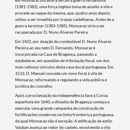
em Monsaraz durante a terceira guerra fernandina
(1381-1382), uma força inglesa toma de assalto a vila e
procede ao saque da mesma, que, quatro anos depois,
voltou a ser invadida por tropas castelhanas. Antes de a
guerra terminar (1383-1385), Monsaraz viria a ser
recuperada por D. Nuno Álvares Pereira.
Em 1422, por doação do condestável D. Nuno Álvares
Pereira ao seu neto D. Fernando, Monsaraz é
incorporada na Casa de Bragança, passando a
estabelecer, em questões de tributação fiscal, um dos
mais valiosos vínculos desta casa ducal portuguesa. Em
1512, D. Manuel concede um novo foral à vila de
Monsaraz, reformando e regulando a vida pública e
jurídica do concelho.
Após a proclamação da independência face à Coroa
espanhola em 1640, a dinastia de Bragança começa a
executar uma grande campanha de construção de
fortificações modernas na linha fronteiriça portuguesa,
da qual Monsaraz não é exceção. A edificação de estilo
Vauban avança ao redor do castelo, envolvendo a vila