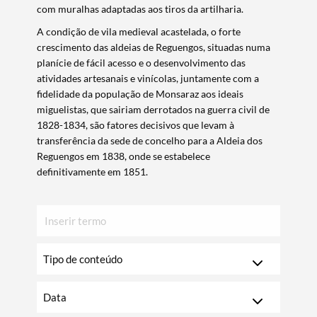
com muralhas adaptadas aos tiros da artilharia.
A condição de vila medieval acastelada, o forte
crescimento das aldeias de Reguengos, situadas numa
planície de fácil acesso e o desenvolvimento das
atividades artesanais e vinícolas, juntamente com a
fidelidade da população de Monsaraz aos ideais
miguelistas, que sairiam derrotados na guerra civil de
1828-1834, são fatores decisivos que levam à
transferência da sede de concelho para a Aldeia dos
Reguengos em 1838, onde se estabelece
definitivamente em 1851.​
Inserir
texto
para
Escolha
pesquisar
o
ano
Escolha
o