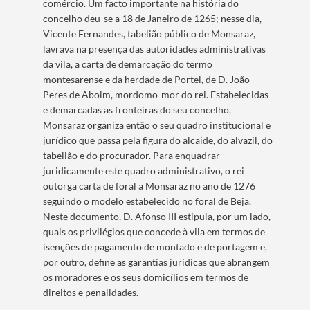
comércio. Um facto importante na história do
concelho deu-se a 18 de Janeiro de 1265; nesse dia,
Vicente Fernandes, tabelião público de Monsaraz,
lavrava na presença das autoridades administrativas
da vila, a carta de demarcação do termo
montesarense e da herdade de Portel, de D. João
Peres de Aboim, mordomo-mor do rei. Estabelecidas
e demarcadas as fronteiras do seu concelho,
Monsaraz organiza então o seu quadro institucional e
jurídico que passa pela figura do alcaide, do alvazil, do
tabelião e do procurador. Para enquadrar
juridicamente este quadro administrativo, o rei
outorga carta de foral a Monsaraz no ano de 1276
seguindo o modelo estabelecido no foral de Beja.
Neste documento, D. Afonso III estipula, por um lado,
quais os privilégios que concede à vila em termos de
isenções de pagamento de montado e de portagem e,
por outro, define as garantias jurídicas que abrangem
os moradores e os seus domicílios em termos de
direitos e penalidades.