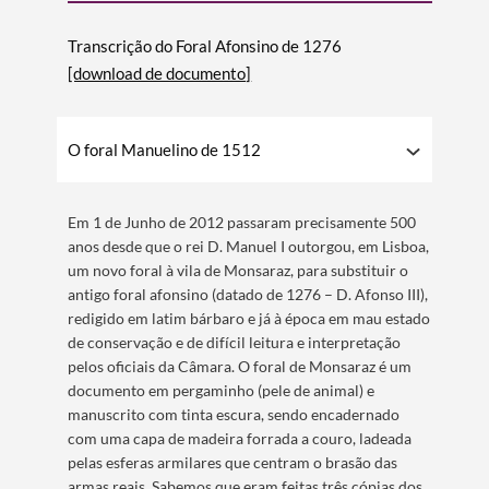
Transcrição do Foral Afonsino de 1276
[download de documento]
O foral Manuelino de 1512
Em 1 de Junho de 2012 passaram precisamente 500
anos desde que o rei D. Manuel I outorgou, em Lisboa,
um novo foral à vila de Monsaraz, para substituir o
antigo foral afonsino (datado de 1276 – D. Afonso III),
redigido em latim bárbaro e já à época em mau estado
Termo de Pesquisa
de conservação e de difícil leitura e interpretação
pelos oficiais da Câmara. O foral de Monsaraz é um
documento em pergaminho (pele de animal) e
manuscrito com tinta escura, sendo encadernado
com uma capa de madeira forrada a couro, ladeada
Categorias gerais
pelas esferas armilares que centram o brasão das
armas reais. Sabemos que eram feitas três cópias dos