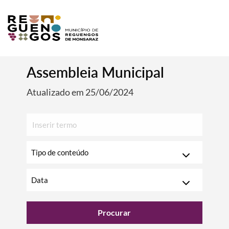
Assembleia Municipal
Atualizado em 25/06/2024
Inserir
texto
para
Escolha
pesquisar
o
ano
Escolha
o
mês
Procurar