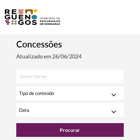
Concessões
Atualizado em 26/06/2024
Inserir
texto
para
Escolha
pesquisar
o
ano
Escolha
o
mês
Procurar