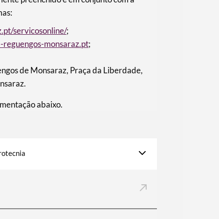
mas:
pt/servicosonline/
;
-reguengos-monsaraz.pt
;
engos de Monsaraz, Praça da Liberdade,
nsaraz.
umentação abaixo.
rotecnia