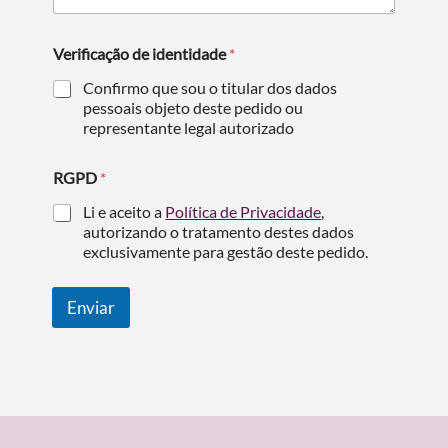
Verificação de identidade
*
Termo de Pesquisa
Confirmo que sou o titular dos dados
pessoais objeto deste pedido ou
representante legal autorizado
RGPD
*
Categorias gerais
Li e aceito a
Política de Privacidade
,
autorizando o tratamento destes dados
exclusivamente para gestão deste pedido.
Filtros
Enviar