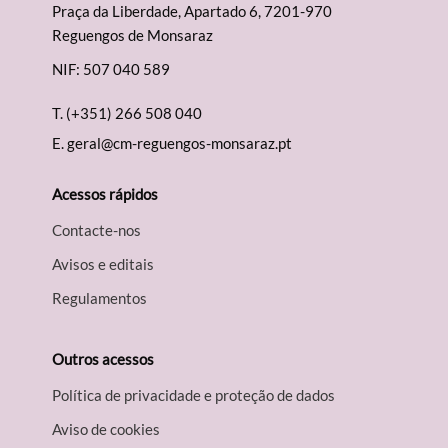
Praça da Liberdade, Apartado 6, 7201-970
Categorias gerais
Reguengos de Monsaraz
NIF: 507 040 589
T.
(+351) 266 508 040
E.
geral@cm-reguengos-monsaraz.pt
Filtros
Acessos rápidos
Contacte-nos
Avisos e editais
Regulamentos
Outros acessos
Política de privacidade e proteção de dados
Aviso de cookies