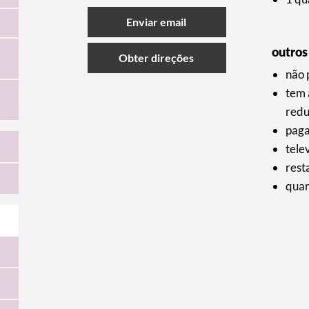
Enviar email
outros
Obter direções
não 
tem 
redu
paga
tele
rest
quar