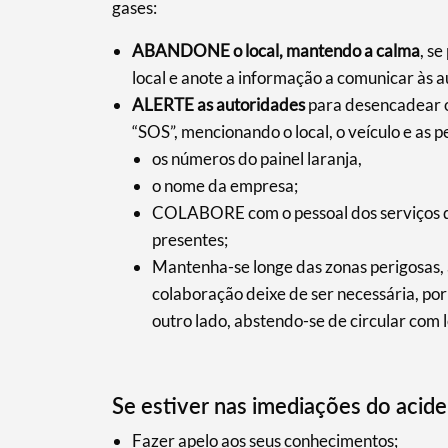
gases:
ABANDONE o local, mantendo a calma
, s
local e anote a informação a comunicar às 
ALERTE as autoridades
para desencadear o
“SOS”, mencionando o local, o veículo e as p
os números do painel laranja,
o nome da empresa;
Termo de Pesquisa
COLABORE com o pessoal dos serviços de
presentes;
Mantenha-se longe das zonas perigosas, a
colaboração deixe de ser necessária, por
outro lado, abstendo-se de circular com 
Categorias gerais
Se estiver nas imediações do acid
Fazer apelo aos seus conhecimentos;