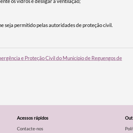
nte os vidros e desligar a ventilação;
 seja permitido pelas autoridades de proteção civil.
ergência e Proteção Civil do Município de Reguengos de
Acessos rápidos
Out
Contacte-nos
Polí