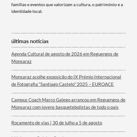
famílias e eventos que valorizam a cultura, o património e a
identidade local.
Termo de Pesquisa
últimas notícias
Agenda Cultural de agosto de 2026 em Reguengos de
Monsaraz
Categorias gerais
Monsaraz acolhe exposição do IX Prémio Internacional
de Fotografia “Santiago Castelo” 2025 – EUROACE
Campus Coach Marco Galego arrancou em Reguengos de
Monsaraz com jovens basquetebolistas de todo o país
Filtros
Roçamento de vias | 30 de julho a 5 de agosto