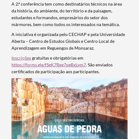
A 2.ª conferência tem como destinatários técnicos na área
da história, do ambiente, do território e da paisagem,
estudantes e formandos, empresários do setor dos
mármores, bem como todos os interessados na temática.
A iniciativa é organizada pelo CECHAP e pela Universidade
Aberta – Centro de Estudos Globais e Centro Local de
Aprendizagem em Reguengos de Monsaraz.
Inscrições
gratuitas e obrigatórias em
https://forms.gle/fSgK7Reg7qgBxLym7
. São enviados
certificados de participação aos participantes.