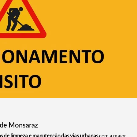
 de Monsaraz
os de limpeza e manutenção das vias urbanas
com a maior