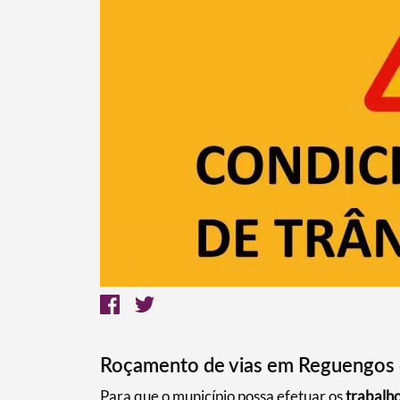
Termo de Pesquisa
Categorias gerais
Roçamento de vias em Reguengos
Para que o município possa efetuar os
trabalh