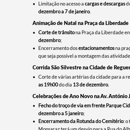
Limitação no acesso a
cargas e descargas
du
dezembro a 7 de janeiro
.
Categorias gerais
Animação de Natal na Praça da Liberdade
Corte de trânsito
na Praça da Liberdade en
dezembro
;
Encerramento dos
estacionamentos
na praç
Filtros
que seja possível a montagem das atividad
Corrida São Silvestre na Cidade de Regu
Corte de várias artérias da cidade para a re
as 19h00
do dia
13 de dezembro
.
Celebrações de Ano Novo na Av. António 
Fecho do troço de via em frente Parque Ci
dezembro a 5 janeiro
;
Encerramento da Rotunda do Cemitério
: o
Monsaraz terá um desvio para a Rua do Albo