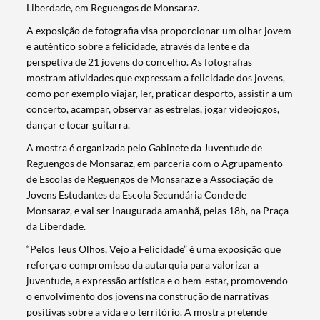
Liberdade, em Reguengos de Monsaraz.
A exposição de fotografia visa proporcionar um olhar jovem
e autêntico sobre a felicidade, através da lente e da
perspetiva de 21 jovens do concelho. As fotografias
mostram atividades que expressam a felicidade dos jovens,
como por exemplo viajar, ler, praticar desporto, assistir a um
concerto, acampar, observar as estrelas, jogar videojogos,
dançar e tocar guitarra.
Termo de Pesquisa
A mostra é organizada pelo Gabinete da Juventude de
Reguengos de Monsaraz, em parceria com o Agrupamento
de Escolas de Reguengos de Monsaraz e a Associação de
Jovens Estudantes da Escola Secundária Conde de
Monsaraz, e vai ser inaugurada amanhã, pelas 18h, na Praça
Categorias gerais
da Liberdade.
“Pelos Teus Olhos, Vejo a Felicidade” é uma exposição que
reforça o compromisso da autarquia para valorizar a
juventude, a expressão artística e o bem-estar, promovendo
o envolvimento dos jovens na construção de narrativas
positivas sobre a vida e o território. A mostra pretende
Filtros