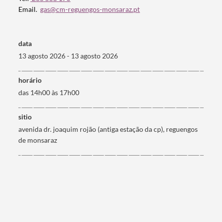
Email.
gas@cm-reguengos-monsaraz.pt
data
13 agosto 2026 - 13 agosto 2026
horário
das 14h00 às 17h00
sitio
avenida dr. joaquim rojão (antiga estação da cp), reguengos
de monsaraz
Termo de Pesquisa