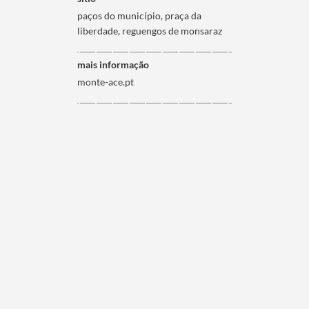
paços do município, praça da
liberdade, reguengos de monsaraz
mais informação
monte-ace.pt