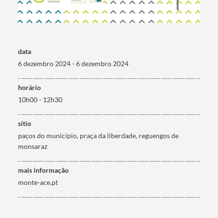
Termo de Pesquisa
data
6 dezembro 2024 - 6 dezembro 2024
horário
Categorias gerais
10h00 - 12h30
sitio
paços do município, praça da liberdade, reguengos de
monsaraz
Filtros
mais informação
monte-ace.pt