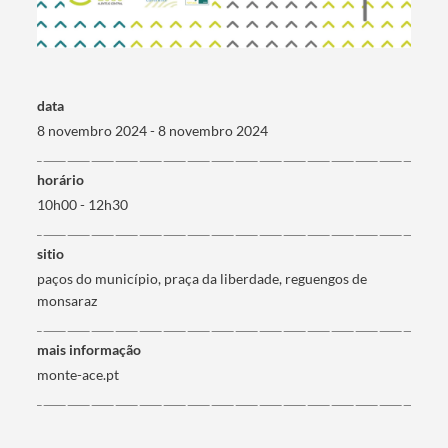
Termo de Pesquisa
data
8 novembro 2024 - 8 novembro 2024
horário
Categorias gerais
10h00 - 12h30
sitio
paços do município, praça da liberdade, reguengos de
monsaraz
Filtros
mais informação
monte-ace.pt