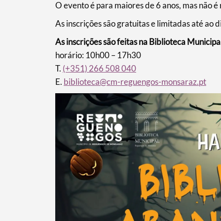
O evento é para maiores de 6 anos, mas não é
As inscrições são gratuitas e limitadas até ao 
As inscrições são feitas na Biblioteca Municipa
horário: 10h00 – 17h30
T.
(+351) 266 508 040
E.
biblioteca@cm-reguengos-monsaraz.pt
Termo de Pesquisa