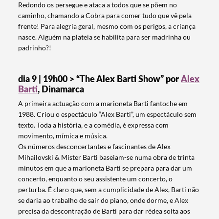
Redondo os persegue e ataca a todos que se põem no
caminho, chamando a Cobra para comer tudo que vê pela
frente! Para alegria geral, mesmo com os perigos, a criança
nasce. Alguém na plateia se habilita para ser madrinha ou
padrinho?!
dia 9 | 19h00 > “The Alex Barti Show” por
Alex
Barti
, Dinamarca
A primeira actuação com a marioneta Barti fantoche em
1988. Criou o espectáculo “Alex Barti”, um espectáculo sem
texto. Toda a história, e a comédia, é expressa com
movimento, mímica e música.
Os números desconcertantes e fascinantes de Alex
Mihailovski & Mister Barti baseiam-se numa obra de trinta
minutos em que a marioneta Barti se prepara para dar um
concerto, enquanto o seu assistente um concerto, o
perturba. É claro que, sem a cumplicidade de Alex, Barti não
se daria ao trabalho de sair do piano, onde dorme, e Alex
precisa da descontração de Barti para dar rédea solta aos