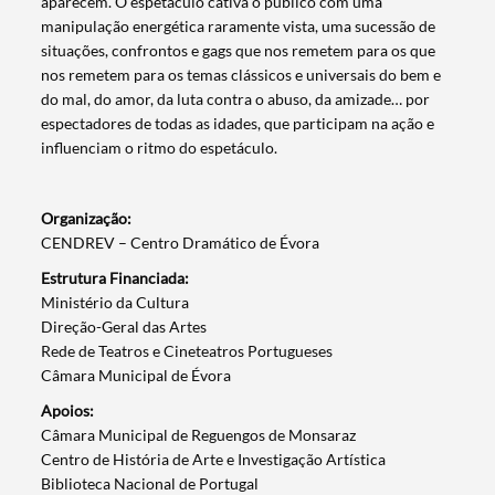
aparecem. O espetáculo cativa o público com uma
Categorias gerais
manipulação energética raramente vista, uma sucessão de
situações, confrontos e gags que nos remetem para os que
nos remetem para os temas clássicos e universais do bem e
do mal, do amor, da luta contra o abuso, da amizade… por
espectadores de todas as idades, que participam na ação e
influenciam o ritmo do espetáculo.
Filtros
Organização:
CENDREV – Centro Dramático de Évora
Estrutura Financiada:
Ministério da Cultura
Direção-Geral das Artes
Rede de Teatros e Cineteatros Portugueses
Câmara Municipal de Évora
Apoios:
Câmara Municipal de Reguengos de Monsaraz
Centro de História de Arte e Investigação Artística
Biblioteca Nacional de Portugal