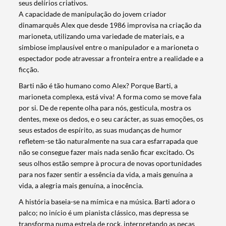
seus delírios criativos.
A capacidade de manipulação do jovem criador
dinamarquês Alex que desde 1986 improvisa na criação da
marioneta, utilizando uma variedade de materiais, e a
simbiose implausível entre o manipulador e a marioneta o
espectador pode atravessar a fronteira entre a realidade e a
ficção.
Barti não é tão humano como Alex? Porque Barti, a
marioneta complexa, está viva! A forma como se move fala
por si. De de repente olha para nós, gesticula, mostra os
dentes, mexe os dedos, e o seu carácter, as suas emoções, os
seus estados de espírito, as suas mudanças de humor
refletem-se tão naturalmente na sua cara esfarrapada que
não se consegue fazer mais nada senão ficar excitado. Os
seus olhos estão sempre à procura de novas oportunidades
para nos fazer sentir a essência da vida, a mais genuína a
vida, a alegria mais genuína, a inocência.
A história baseia-se na mímica e na música. Barti adora o
palco; no início é um pianista clássico, mas depressa se
transforma numa estrela de rock, interpretando as peças