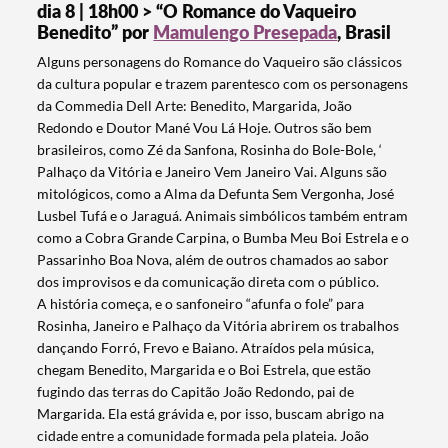
dia 8 | 18h00 > “O Romance do Vaqueiro
Benedito” por
Mamulengo Presepada
, Brasil
Alguns personagens do Romance do Vaqueiro são clássicos
da cultura popular e trazem parentesco com os personagens
da Commedia Dell Arte: Benedito, Margarida, João
Redondo e Doutor Mané Vou Lá Hoje. Outros são bem
brasileiros, como Zé da Sanfona, Rosinha do Bole-Bole, ‘
Palhaço da Vitória e Janeiro Vem Janeiro Vai. Alguns são
mitológicos, como a Alma da Defunta Sem Vergonha, José
Lusbel Tufá e o Jaraguá. Animais simbólicos também entram
como a Cobra Grande Carpina, o Bumba Meu Boi Estrela e o
Passarinho Boa Nova, além de outros chamados ao sabor
dos improvisos e da comunicação direta com o público.
A história começa, e o sanfoneiro “afunfa o fole” para
Rosinha, Janeiro e Palhaço da Vitória abrirem os trabalhos
dançando Forró, Frevo e Baiano. Atraídos pela música,
chegam Benedito, Margarida e o Boi Estrela, que estão
fugindo das terras do Capitão João Redondo, pai de
Margarida. Ela está grávida e, por isso, buscam abrigo na
cidade entre a comunidade formada pela plateia. João