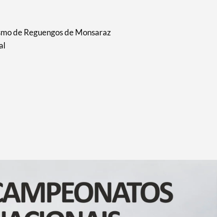
rismo de Reguengos de Monsaraz
al