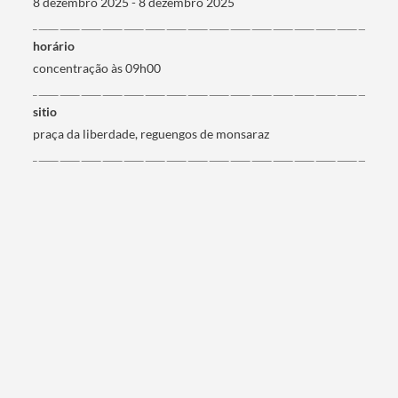
8 dezembro 2025 - 8 dezembro 2025
horário
concentração às 09h00
Categorias gerais
sitio
praça da liberdade, reguengos de monsaraz
Filtros