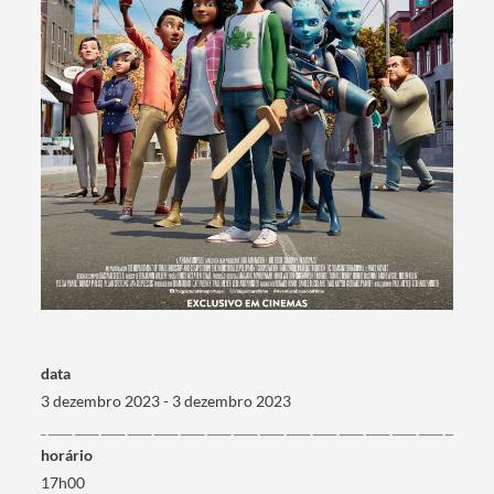
Termo de Pesquisa
Categorias gerais
data
3 dezembro 2023 - 3 dezembro 2023
Filtros
horário
17h00