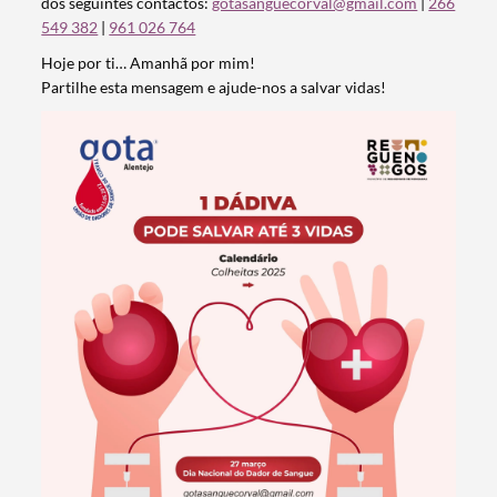
dos seguintes contactos:
gotasanguecorval@gmail.com
|
266
549 382
|
961 026 764
Hoje por ti… Amanhã por mim!
Partilhe esta mensagem e ajude-nos a salvar vidas!
Termo de Pesquisa
Categorias gerais