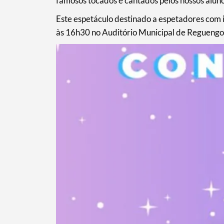
famosos tocados e cantados pelos nossos aluno
Este espetáculo destinado a espetadores com i
às 16h30 no Auditório Municipal de Regueng