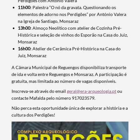
Perdigões com António Valera
11h00
: Palestra “O nó da gravata. Questionando os
elementos de adorno nos Perdigões” por António Valera
na Igreja de Santiago, Monsaraz
13h00
: Almoço Neolítico com atelier de Cozinha Pré-
Histórica e seleção de vinhos do Esporão na Casa do Juiz,
Monsaraz
16h00
: Atelier de Cerâmica Pré-Histórica na Casa do
Juiz, Monsaraz
A Câmara Municipal de Reguengos disponibiliza transporte
de ida e volta entre Reguengos e Monsaraz. A participação é
gratuita, mas limitada ao número de vagas disponíveis.
Inscreva-se através do email
geral@era-arqueologia.pt
ou
contacte Mafalda pelo número 917023579.
Não perca esta oportunidade única de explorar a história e a
cultura dos Perdigões!