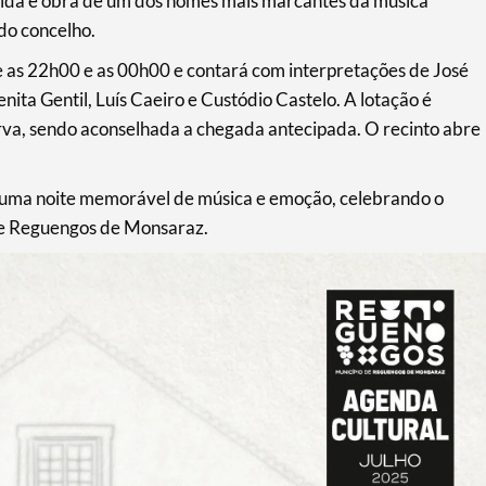
ida e obra de um dos nomes mais marcantes da música
 do concelho.
e as 22h00 e as 00h00 e contará com interpretações de José
ita Gentil, Luís Caeiro e Custódio Castelo. A lotação é
rva, sendo aconselhada a chegada antecipada. O recinto abre
e uma noite memorável de música e emoção, celebrando o
 de Reguengos de Monsaraz.