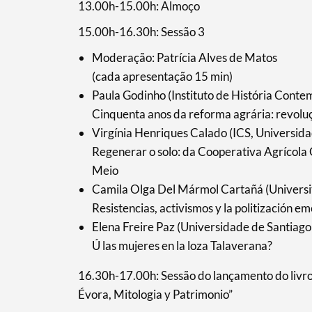
13.00h-15.00h: Almoço
15.00h-16.30h: Sessão 3
Moderação: Patrícia Alves de Matos
(cada apresentação 15 min)
Paula Godinho (Instituto de História Con
Cinquenta anos da reforma agrária: revolu
Virgínia Henriques Calado (ICS, Universida
Regenerar o solo: da Cooperativa Agrícola
Meio
Camila Olga Del Mármol Cartañá (Universi
Termo de Pesquisa
Resistencias, activismos y la politización e
Elena Freire Paz (Universidade de Santiag
Ú las mujeres en la loza Talaverana?
16.30h-17.00h: Sessão do lançamento do livr
Categorias gerais
Évora, Mitologia y Patrimonio”