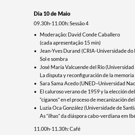
Dia 10 de Maio
09.30h-11.00h: Sessão 4
Filtros
Moderação: David Conde Caballero
(cada apresentação 15 min)
Jean-Yves Durand (CRIA-Universidade do
Sol e sombra
José María Valcuende del Río (Universidad
La disputa y reconfiguración de la memoria 
Sara Sama Acedo (UNED–Universidad Nacio
El caluroso verano de 1959 y la elección de
“ciganos” en el proceso de mecanización del
Luzia Oca González (Universidade de Sant
As “ilhas” da diáspora cabo-verdiana em Ib
11.00h-11.30h: Café