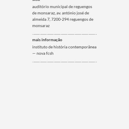
auditório municipal de reguengos
de monsaraz, av. antónio josé de
almeida 7, 7200-294 reguengos de
monsaraz
mais informação
instituto de história contemporânea
— nova fcsh