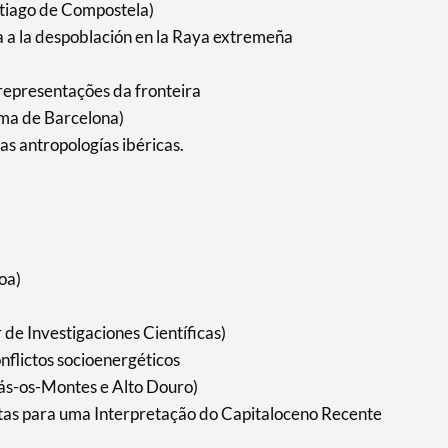
tiago de Compostela)
a a la despoblación en la Raya extremeña
 representações da fronteira
ma de Barcelona)
las antropologías ibéricas.
oa)
de Investigaciones Científicas)
conflictos socioenergéticos
ás-os-Montes e Alto Douro)
tas para uma Interpretação do Capitaloceno Recente