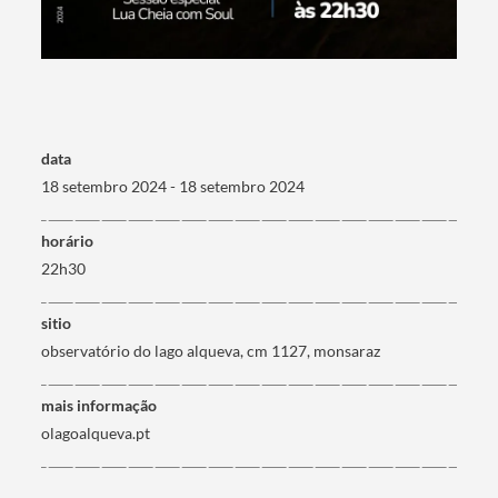
Termo de Pesquisa
data
18 setembro 2024 - 18 setembro 2024
Categorias gerais
horário
22h30
sitio
observatório do lago alqueva, cm 1127, monsaraz
Filtros
mais informação
olagoalqueva.pt