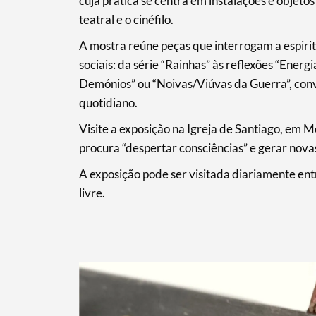
cuja prática se centra em instalações e objet
teatral e o cinéfilo.
A mostra reúne peças que interrogam a espir
sociais: da série “Rainhas” às reflexões “Energi
Demónios” ou “Noivas/Viúvas da Guerra”, conv
quotidiano.
Visite a exposição na Igreja de Santiago, em M
procura “despertar consciências” e gerar novas
A exposição pode ser visitada diariamente en
livre.