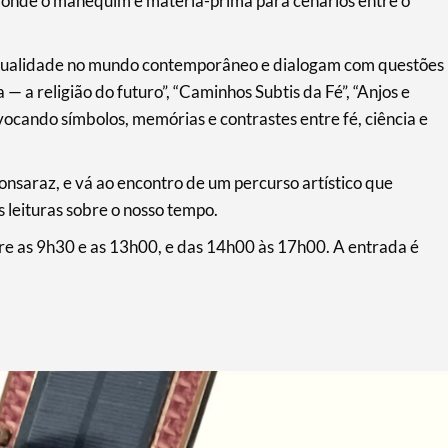
os onde o manequim é matéria-prima para cenários entre o
itualidade no mundo contemporâneo e dialogam com questões
a — a religião do futuro”, “Caminhos Subtis da Fé”, “Anjos e
ocando símbolos, memórias e contrastes entre fé, ciência e
onsaraz, e vá ao encontro de um percurso artístico que
 leituras sobre o nosso tempo.
tre as 9h30 e as 13h00, e das 14h00 às 17h00. A entrada é