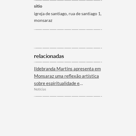
sitio
igreja de santiago, rua de santiago 1,
monsaraz
relacionadas
Ildebranda Martins apresenta em
Monsaraz uma reflexão artística
sobre espiritualidade e
Notícias
modernidade