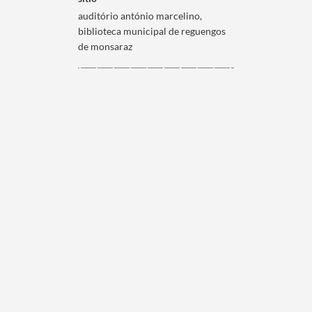
auditório antónio marcelino,
biblioteca municipal de reguengos
de monsaraz