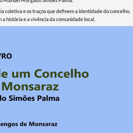
nto Manuel Morgado Simões Palma.
 coletiva e os traços que definem a identidade do concelho,
a história e a vivência da comunidade local.