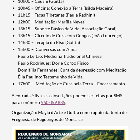
10h00 – Ceushi (Guitta)
10h45 – Oficina: Conexão à Terra (Isilda Madeira)
11h15 – Taças Tibetanas (Paula Radhini)
12h00 – Meditação (Marília Neves)
13h15 – Suporte Básico de Vida (Associação Coral)
13h15 – Círculo de Cura com Gongos (João Lourenço)
14h30 – Terapia do Riso (Guitta)
15h00 – Conversas com Alma
Paulo Leitão: Medicina Tradicional Chinesa
Paulo Rodrigues: Dor e Corpo Físico
Domitília Fernandes: Cura da depressão com Meditação
Élia Paulino: Testemunho de Vida
17h00 – Meditação de Cura pela Terra – Encerramento
Termo de Pesquisa
A entrada é livre e as inscrições podem ser feitas por SMS
para o número
960 059 885
.
Organização: Magia d’Arte e Guitta com o apoio da Junta de
Freguesia de Reguengos de Monsaraz
Categorias gerais