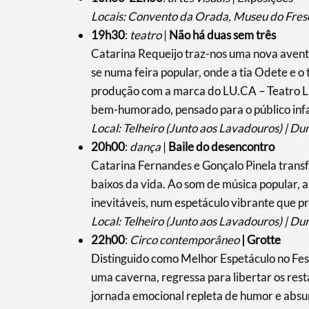
Locais: Convento da Orada, Museu do Fresc
19h30
:
teatro
|
Não há duas sem três
Catarina Requeijo traz-nos uma nova aventu
se numa feira popular, onde a tia Odete e 
produção com a marca do LU.CA – Teatro L
bem-humorado, pensado para o público infant
Local: Telheiro (Junto aos Lavadouros) | Du
20h00
:
dança
|
Baile do desencontro
Catarina Fernandes e Gonçalo Pinela transf
baixos da vida. Ao som de música popular, a
inevitáveis, num espetáculo vibrante que p
Local: Telheiro (Junto aos Lavadouros) | Du
22h00
:
Circo contemporâneo
| Grotte
Distinguido como Melhor Espetáculo no Fes
uma caverna, regressa para libertar os rest
jornada emocional repleta de humor e absur