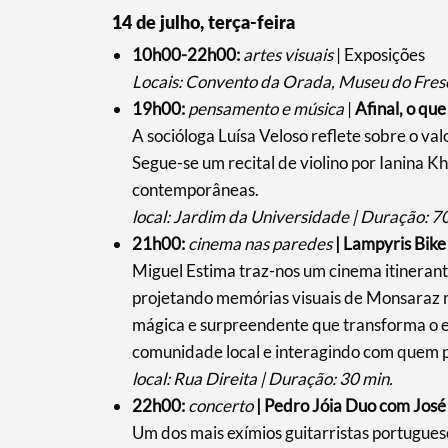
14 de julho, terça-feira
10h00-22h00:
artes visuais
| Exposições
Locais: Convento da Orada, Museu do Fresc
Filtros
19h00:
pensamento e música
|
Afinal, o qu
A socióloga Luísa Veloso reflete sobre o va
Segue-se um recital de violino por Ianina 
contemporâneas.
local: Jardim da Universidade | Duração: 7
21h00:
cinema nas paredes
| Lampyris Bike
Miguel Estima traz-nos um cinema itinerante
projetando memórias visuais de Monsaraz n
mágica e surpreendente que transforma o
comunidade local e interagindo com quem 
local: Rua Direita | Duração: 30 min.
22h00:
concerto
| Pedro Jóia Duo com José
Um dos mais exímios guitarristas portuguese