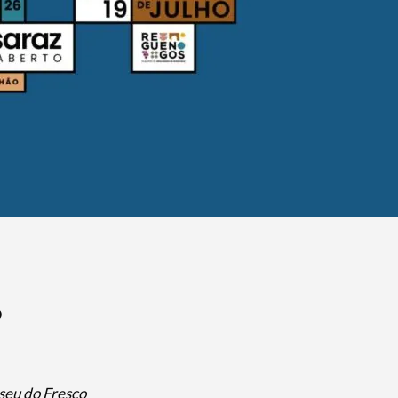
o
eu do Fresco