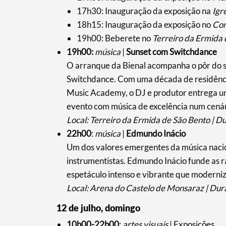
17h30: Inauguração da exposição na
Igr
18h15: Inauguração da exposição no
Con
19h00: Beberete no
Terreiro da Ermida 
19h00:
música
|
Sunset com Switchdance
O arranque da Bienal acompanha o pôr do s
Switchdance. Com uma década de residência
Music Academy, o DJ e produtor entrega um 
evento com música de excelência num cenári
Local: Terreiro da Ermida de São Bento | D
22h00
:
música
|
Edmundo Inácio
Um dos valores emergentes da música nacio
instrumentistas. Edmundo Inácio funde as r
espetáculo intenso e vibrante que moderniz
Local: Arena do Castelo de Monsaraz | Dur
12 de julho, domingo
10h00-22h00
:
artes visuais
| Exposições