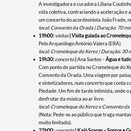
A investigadora e curadora Liliana Coutinh
vida coletiva, contrariando a aceleração e
um concerto do acordeonista João Frade, nu
local: Convento da Orada | Duração: 70 min
19h00:
visitas
|
Visita guiada ao Cromelequ
Pelo Arqueólogo António Valera (ERA)
local: Cromeleque do Xerez | Duração: 30 m
19h30:
concerto
|
Ana Santos –
Água e tudo
Com ponto de partida no Cromeleque do Xer
Convento da Orada. Uma viagem por paisage
e sintetizadores, num concerto que conta co
Piedade. Um fim de tarde intimista, onde o
desfrutar da música ao ar livre.
local: Cromeleque do Xerez e Convento da 
(Nota: Pede-se ao público que traga manta
muito limitado).
22h00:
concerto
| Kajó Soares – Sopros e G