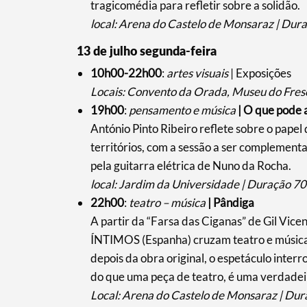
tragicomédia para refletir sobre a solidão.
local: Arena do Castelo de Monsaraz | Dura
13 de julho segunda-feira
10h00-22h00
:
artes visuais
| Exposições
Locais: Convento da Orada, Museu do Fresc
19h00
:
pensamento e música
|
O que pode a
António Pinto Ribeiro reflete sobre o pape
territórios, com a sessão a ser compleme
pela guitarra elétrica de Nuno da Rocha.
local: Jardim da Universidade | Duração 70
22h00
:
teatro – música
| Pândiga
Termo de Pesquisa
A partir da “Farsa das Ciganas” de Gil V
ÍNTIMOS (Espanha) cruzam teatro e música 
depois da obra original, o espetáculo inter
do que uma peça de teatro, é uma verdadeir
Categorias gerais
Local: Arena do Castelo de Monsaraz | Dur