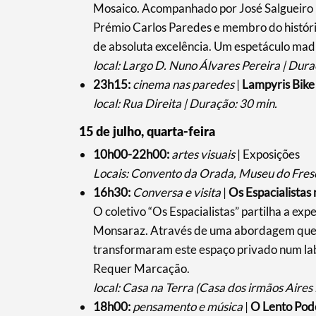
Mosaico. Acompanhado por José Salgueiro n
Prémio Carlos Paredes e membro do históri
de absoluta excelência. Um espetáculo mad
local: Largo D. Nuno Álvares Pereira | Dura
23h15:
cinema nas paredes
|
Lampyris Bike
local: Rua Direita | Duração: 30 min.
15 de julho, quarta-feira
10h00-22h00:
artes visuais
| Exposições
Locais: Convento da Orada, Museu do Fresc
16h30:
Conversa e visita
|
Os Espacialistas
O coletivo “Os Espacialistas” partilha a ex
Monsaraz. Através de uma abordagem que c
transformaram este espaço privado num labo
Requer Marcação.
local: Casa na Terra (Casa dos irmãos Aires
18h00:
pensamento e música
|
O Lento Pod