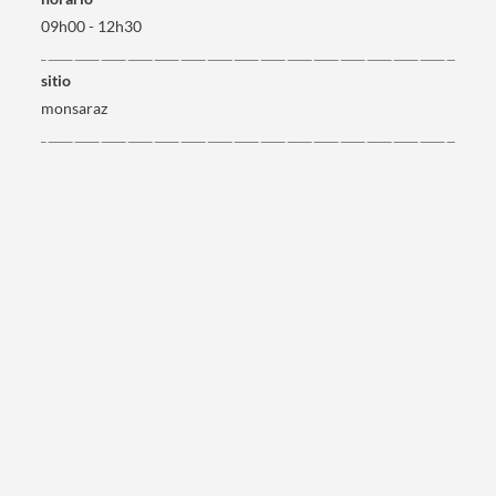
09h00 - 12h30
Termo de Pesquisa
sitio
monsaraz
Categorias gerais
Filtros