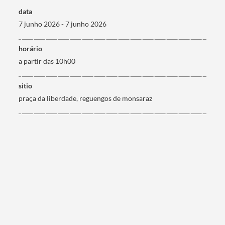
data
7 junho 2026 - 7 junho 2026
horário
Categorias gerais
a partir das 10h00
sitio
praça da liberdade, reguengos de monsaraz
Filtros