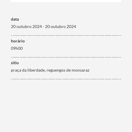
Termo de Pesquisa
data
20 outubro 2024 - 20 outubro 2024
Categorias gerais
horário
09h00
sitio
praça da liberdade, reguengos de monsaraz
Filtros