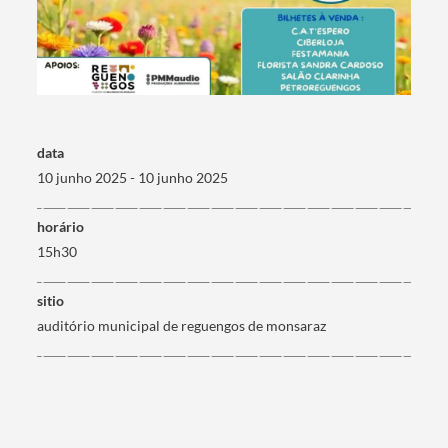
Termo de Pesquisa
data
10 junho 2025 - 10 junho 2025
Categorias gerais
horário
15h30
sitio
Filtros
auditório municipal de reguengos de monsaraz