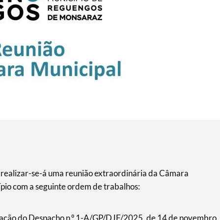
realizar-se-á uma reunião extraordinária da Câmara
pio com a seguinte ordem de trabalhos:
icação do Despacho n.º 1-A/GP/DJF/2025, de 14 de novembro,