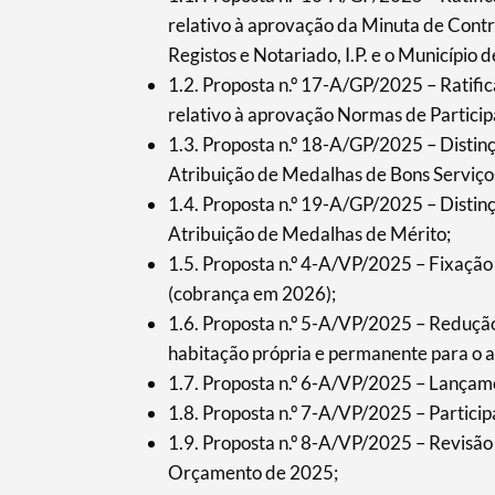
relativo à aprovação da Minuta de Contr
Registos e Notariado, I.P. e o Municípi
1.2. Proposta n.º 17-A/GP/2025 – Ratif
Termo de Pesquisa
relativo à aprovação Normas de Particip
1.3. Proposta n.º 18-A/GP/2025 – Disti
Atribuição de Medalhas de Bons Serviço
1.4. Proposta n.º 19-A/GP/2025 – Disti
Categorias gerais
Atribuição de Medalhas de Mérito;
1.5. Proposta n.º 4-A/VP/2025 – Fixação
(cobrança em 2026);
1.6. Proposta n.º 5-A/VP/2025 – Reduçã
habitação própria e permanente para o 
Filtros
1.7. Proposta n.º 6-A/VP/2025 – Lança
1.8. Proposta n.º 7-A/VP/2025 – Particip
1.9. Proposta n.º 8-A/VP/2025 – Revisão
Orçamento de 2025;