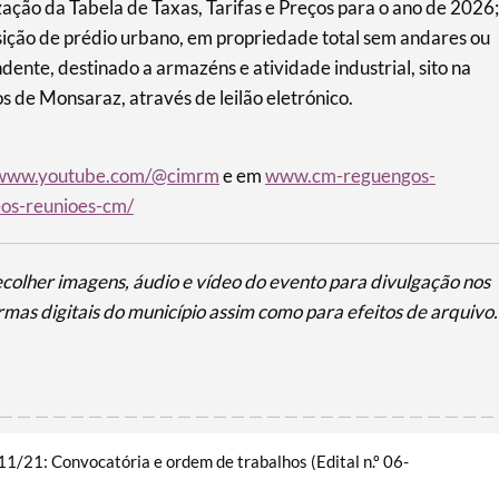
ação da Tabela de Taxas, Tarifas e Preços para o ano de 2026;
ição de prédio urbano, em propriedade total sem andares ou
ndente, destinado a armazéns e atividade industrial, sito na
 de Monsaraz, através de leilão eletrónico.
www.youtube.com/@cimrm
e em
www.cm-reguengos-
os-reunioes-cm/
olher imagens, áudio e vídeo do evento para divulgação nos
rmas digitais do município assim como para efeitos de arquivo.
1/21: Convocatória e ordem de trabalhos (Edital n.º 06-