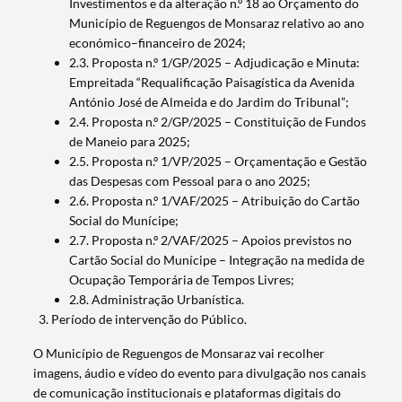
Investimentos e da alteração n.º 18 ao Orçamento do
Município de Reguengos de Monsaraz relativo ao ano
económico–financeiro de 2024;
2.3. Proposta n.º 1/GP/2025 – Adjudicação e Minuta:
Empreitada “Requalificação Paisagística da Avenida
António José de Almeida e do Jardim do Tribunal”;
2.4. Proposta n.º 2/GP/2025 – Constituição de Fundos
de Maneio para 2025;
2.5. Proposta n.º 1/VP/2025 – Orçamentação e Gestão
das Despesas com Pessoal para o ano 2025;
2.6. Proposta n.º 1/VAF/2025 – Atribuição do Cartão
Social do Munícipe;
2.7. Proposta n.º 2/VAF/2025 – Apoios previstos no
Cartão Social do Munícipe – Integração na medida de
Ocupação Temporária de Tempos Livres;
2.8. Administração Urbanística.
Período de intervenção do Público.
O Município de Reguengos de Monsaraz vai recolher
imagens, áudio e vídeo do evento para divulgação nos canais
de comunicação institucionais e plataformas digitais do