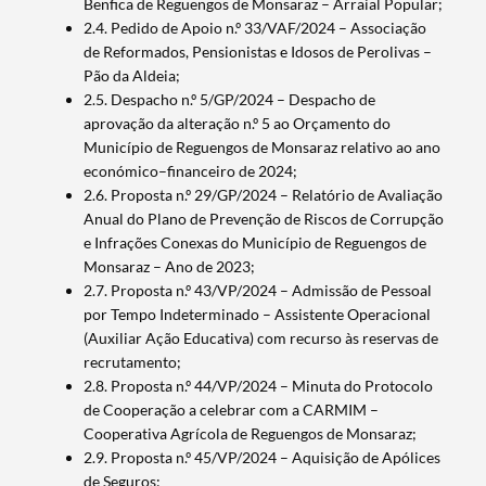
Benfica de Reguengos de Monsaraz – Arraial Popular;
2.4. Pedido de Apoio n.º 33/VAF/2024 – Associação
de Reformados, Pensionistas e Idosos de Perolivas –
Pão da Aldeia;
2.5. Despacho n.º 5/GP/2024 – Despacho de
aprovação da alteração n.º 5 ao Orçamento do
Município de Reguengos de Monsaraz relativo ao ano
económico–financeiro de 2024;
2.6. Proposta n.º 29/GP/2024 – Relatório de Avaliação
Anual do Plano de Prevenção de Riscos de Corrupção
e Infrações Conexas do Município de Reguengos de
Monsaraz – Ano de 2023;
2.7. Proposta n.º 43/VP/2024 – Admissão de Pessoal
por Tempo Indeterminado – Assistente Operacional
(Auxiliar Ação Educativa) com recurso às reservas de
recrutamento;
2.8. Proposta n.º 44/VP/2024 – Minuta do Protocolo
de Cooperação a celebrar com a CARMIM –
Cooperativa Agrícola de Reguengos de Monsaraz;
2.9. Proposta n.º 45/VP/2024 – Aquisição de Apólices
de Seguros;