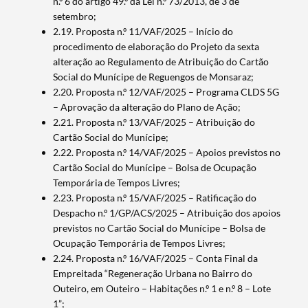
n.º 6 do artigo 49.º da Lei n.º 73/2013, de 3 de
setembro;
2.19. Proposta n.º 11/VAF/2025 – Início do
procedimento de elaboração do Projeto da sexta
alteração ao Regulamento de Atribuição do Cartão
Social do Munícipe de Reguengos de Monsaraz;
2.20. Proposta n.º 12/VAF/2025 – Programa CLDS 5G
– Aprovação da alteração do Plano de Ação;
2.21. Proposta n.º 13/VAF/2025 – Atribuição do
Cartão Social do Munícipe;
2.22. Proposta n.º 14/VAF/2025 – Apoios previstos no
Termo de Pesquisa
Cartão Social do Munícipe – Bolsa de Ocupação
Temporária de Tempos Livres;
2.23. Proposta n.º 15/VAF/2025 – Ratificação do
Despacho n.º 1/GP/ACS/2025 – Atribuição dos apoios
previstos no Cartão Social do Munícipe – Bolsa de
Categorias gerais
Ocupação Temporária de Tempos Livres;
2.24. Proposta n.º 16/VAF/2025 – Conta Final da
Empreitada “Regeneração Urbana no Bairro do
Outeiro, em Outeiro – Habitações n.º 1 e n.º 8 – Lote
1”;