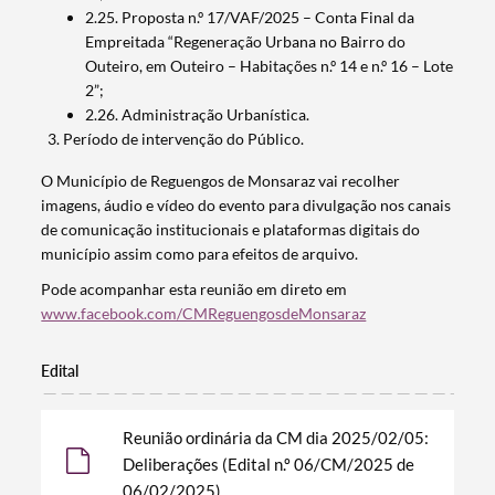
2.25. Proposta n.º 17/VAF/2025 – Conta Final da
Filtros
Empreitada “Regeneração Urbana no Bairro do
Outeiro, em Outeiro – Habitações n.º 14 e n.º 16 – Lote
2”;
2.26. Administração Urbanística.
Período de intervenção do Público.
O Município de Reguengos de Monsaraz vai recolher
imagens, áudio e vídeo do evento para divulgação nos canais
de comunicação institucionais e plataformas digitais do
município assim como para efeitos de arquivo.
Pode acompanhar esta reunião em direto em
www.facebook.com/CMReguengosdeMonsaraz
Edital
Reunião ordinária da CM dia 2025/02/05:
Deliberações (Edital n.º 06/CM/2025 de
06/02/2025)