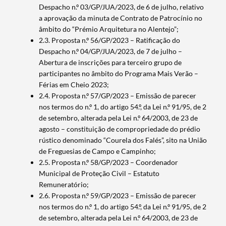
Despacho n.º 03/GP/JUA/2023, de 6 de julho, relativo
a aprovação da minuta de Contrato de Patrocínio no
âmbito do “Prémio Arquitetura no Alentejo”;
2.3. Proposta n.º 56/GP/2023 – Ratificação do
Despacho n.º 04/GP/JUA/2023, de 7 de julho –
Abertura de inscrições para terceiro grupo de
participantes no âmbito do Programa Mais Verão –
Férias em Cheio 2023;
2.4. Proposta n.º 57/GP/2023 – Emissão de parecer
nos termos do n.º 1, do artigo 54.º, da Lei n.º 91/95, de 2
de setembro, alterada pela Lei n.º 64/2003, de 23 de
agosto – constituição de compropriedade do prédio
rústico denominado “Courela dos Falés”, sito na União
de Freguesias de Campo e Campinho;
2.5. Proposta n.º 58/GP/2023 – Coordenador
Municipal de Proteção Civil – Estatuto
Remuneratório;
2.6. Proposta n.º 59/GP/2023 – Emissão de parecer
nos termos do n.º 1, do artigo 54.º, da Lei n.º 91/95, de 2
de setembro, alterada pela Lei n.º 64/2003, de 23 de