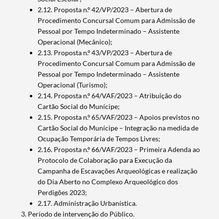
2.12. Proposta n.º 42/VP/2023 – Abertura de
Procedimento Concursal Comum para Admissão de
Pessoal por Tempo Indeterminado – Assistente
Operacional (Mecânico);
2.13. Proposta n.º 43/VP/2023 – Abertura de
Procedimento Concursal Comum para Admissão de
Pessoal por Tempo Indeterminado – Assistente
Operacional (Turismo);
2.14. Proposta n.º 64/VAF/2023 – Atribuição do
Cartão Social do Munícipe;
2.15. Proposta n.º 65/VAF/2023 – Apoios previstos no
Cartão Social do Munícipe – Integração na medida de
Ocupação Temporária de Tempos Livres;
2.16. Proposta n.º 66/VAF/2023 – Primeira Adenda ao
Termo de Pesquisa
Protocolo de Colaboração para Execução da
Campanha de Escavações Arqueológicas e realização
do Dia Aberto no Complexo Arqueológico dos
Perdigões 2023;
2.17. Administração Urbanística.
Categorias gerais
Período de intervenção do Público.