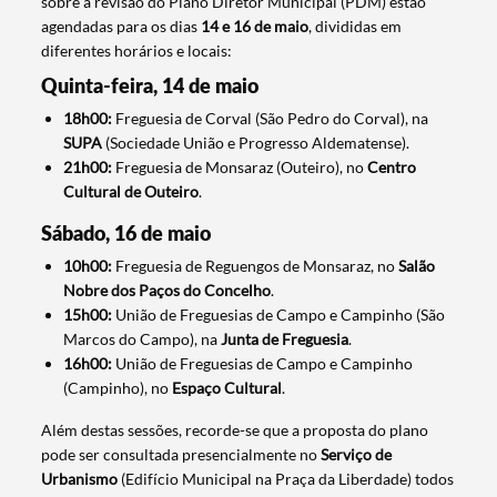
sobre a revisão do Plano Diretor Municipal (PDM) estão
agendadas para os dias
14 e 16 de maio
, divididas em
diferentes horários e locais:
Quinta-feira, 14 de maio
18h00:
Freguesia de Corval (São Pedro do Corval), na
SUPA
(Sociedade União e Progresso Aldematense).
21h00:
Freguesia de Monsaraz (Outeiro), no
Centro
Cultural de Outeiro
.
Sábado, 16 de maio
10h00:
Freguesia de Reguengos de Monsaraz, no
Salão
Nobre dos Paços do Concelho
.
15h00:
União de Freguesias de Campo e Campinho (São
Marcos do Campo), na
Junta de Freguesia
.
16h00:
União de Freguesias de Campo e Campinho
(Campinho), no
Espaço Cultural
.
Além destas sessões, recorde-se que a proposta do plano
pode ser consultada presencialmente no
Serviço de
Urbanismo
(Edifício Municipal na Praça da Liberdade) todos