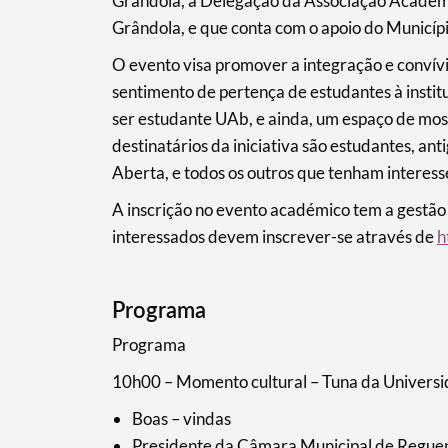
Grândola, a Delegação da Associação Acadé
Grândola, e que conta com o apoio do Municí
O evento visa promover a integração e convív
sentimento de pertença de estudantes à instit
ser estudante UAb, e ainda, um espaço de most
destinatários da iniciativa são estudantes, an
Aberta, e todos os outros que tenham interess
A inscrição no evento académico tem a gestã
interessados devem inscrever-se através de
h
Programa
Programa
10h00 – Momento cultural – Tuna da Universi
Boas – vindas
Presidente da Câmara Municipal de Regue