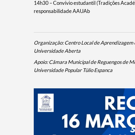
14h30 – Convívio estudantil (Tradições Acadé
responsabilidade AAUAb
Categorias gerais
Organização: Centro Local de Aprendizagem 
Universidade Aberta
Filtros
Apoio: Câmara Municipal de Reguengos de Mo
Universidade Popular Túlio Espanca