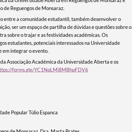
mica da Universidade Aberta em Reguengos de Monsaraz e
pio de Reguengos de Monsaraz.
io entre a comunidade estudantil, também desenvolver o
uição, ser um espaço de partilha de dúvidas e questões sobre o
ra sobre o trajar e as festividades académicas. Os
tigos estudantes, potenciais interessados na Universidade
e em integrar o evento.
o da Associação Académica da Universidade Aberta e os
ttps://forms.gle/YC1NpLMi8MBhpFDV6
dade Popular Túlio Espanca
ngos de Monsaraz, Dra. Marta Prates