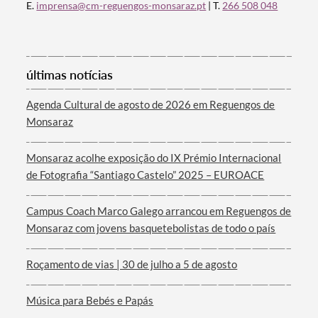
Categorias gerais
E.
imprensa@cm-reguengos-monsaraz.pt
| T.
266 508 048
últimas notícias
Filtros
Agenda Cultural de agosto de 2026 em Reguengos de
Monsaraz
Monsaraz acolhe exposição do IX Prémio Internacional
de Fotografia “Santiago Castelo” 2025 – EUROACE
Campus Coach Marco Galego arrancou em Reguengos de
Monsaraz com jovens basquetebolistas de todo o país
Roçamento de vias | 30 de julho a 5 de agosto
Música para Bebés e Papás