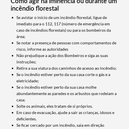
Como agir na iminência ou durante um
incêndio florestal
Se avistar o início de um incêndio florestal, ligue de
imediato para o 112, 117 (número de emergência em
caso de incêndios florestais) ou para os bombeiros da
área;
Se notar a presença de pessoas com comportamentos de
risco, informe as autoridades
Não prejudique a ação dos Bombeiros e siga as suas
instruções;
Retire a sua viatura dos caminhos de acesso ao incêndio;
Se o incêndio estiver perto da sua casa corte o gás e a
eletricidade;
Termo de Pesquisa
Se o incêndio estiver perto da sua casa molhe
abundantemente as paredes e os arbustos que rodeiam a
casa;
Solte os animais, eles tratam de si próprios.
Em caso de evacuação, ajude a sair as crianças, idosos e
Categorias gerais
deficientes.
Se ficar cercado por um incêndio, saia em direção